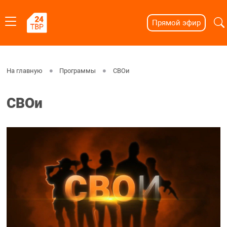
Прямой эфир
На главную
Программы
СВОи
СВОи