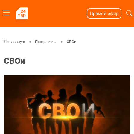
Прямой эфир
На главную
Программы
СВОи
СВОи