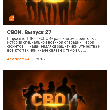
СВОИ. Выпуск 27
В проекте ТВР24 «СВОИ» расскажем фронтовые
истории специальной военной операции. Герои
сюжетов — наши земляки-защитники Отечества и
все, кто так или иначе связан с темой СВО.
4 октября 2024
972