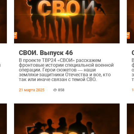
СВОИ. Выпуск 46
В проекте ТВР24 «СВОИ» расскажем
й
фронтовые истории специальной военной
операции. Герои сюжетов — наши
земляки-защитники Отечества и все, кто
так или иначе связан с темой СВО.
т
21 марта 2025
858
1