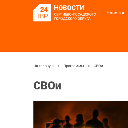
Новости
На главную
Программы
СВОи
СВОи