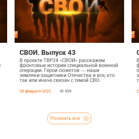
СВОИ. Выпуск 43
В проекте ТВР24 «СВОИ» расскажем
й
фронтовые истории специальной военной
операции. Герои сюжетов — наши
земляки-защитники Отечества и все, кто
так или иначе связан с темой СВО.
т
28 февраля 2025
929
2
Показать все