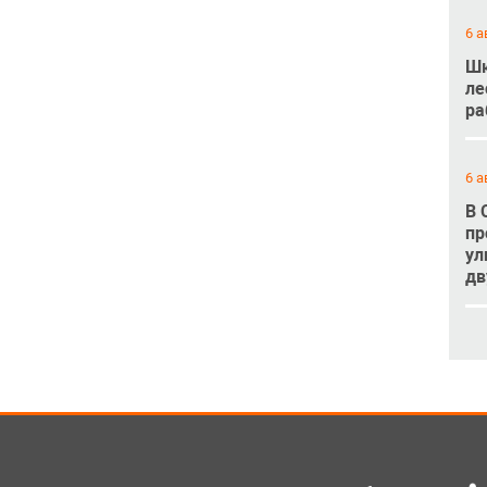
6 а
Шк
ле
ра
6 а
В 
пр
ул
дв