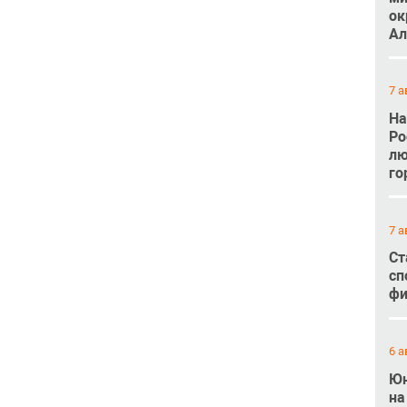
ок
Ал
7 а
На
Ро
лю
го
7 а
Ст
сп
фи
6 а
Юн
на