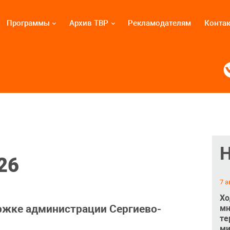
Программы
Архив ТВР
Рекламодателям
Конта
26
7 а
Хо
ржке администрации Сергиево-
мн
те
ми