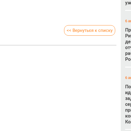
уж
6 а
Пр
<< Вернуться к списку
Ри
де
от
ра
Ро
6 а
По
ид
за
се
пр
ко
Ко