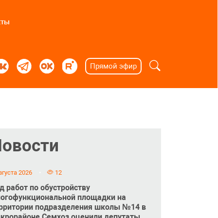
кты
Прямой эфир
Новости
вгуста 2026
12
д работ по обустройству
огофункциональной площадки на
рритории подразделения школы №14 в
крорайоне Семхоз оценили депутаты