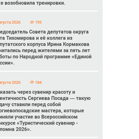
е возобновила тренировки.
вгуста 2026
193
едседатель Совета депутатов округа
та Тихомирова и её коллега из
путатского корпуса Ирина Кормакова
читались перед жителями за пять лет
боты по Народной программе «Единой
ссии».
вгуста 2026
184
казать через сувенир красоту и
ентичность Сергиева Посада — такую
дачу ставили перед собой
ргиевопосадские мастера, которые
иняли участие во Всероссийском
нкурсе «Туристический сувенир -
ломна 2026».