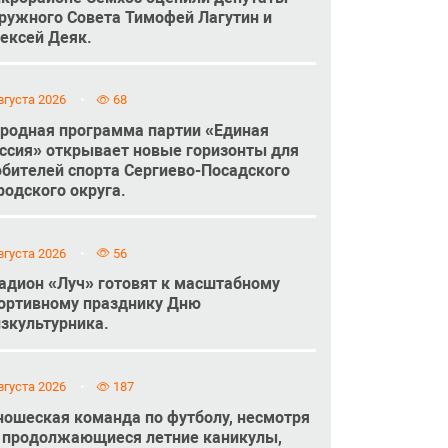
ружного Совета Тимофей Лагутин и
ексей Деяк.
вгуста 2026
68
родная программа партии «Единая
ссия» открывает новые горизонты для
бителей спорта Сергиево-Посадского
родского округа.
вгуста 2026
56
адион «Луч» готовят к масштабному
ортивному празднику Дню
зкультурника.
вгуста 2026
187
ошеская команда по футболу, несмотря
 продолжающиеся летние каникулы,