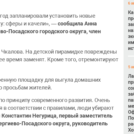
6 а
Ка
 год запланировали установить новые
пр
у: сферы и качели», —
сообщила Анна
за
на
во-Посадского городского округа, член
эк
им
ис
е Чкалова. На детской пирамидке повреждены
е время заменят. Кроме того, отремонтируют
5 а
Ла
оенную площадку для выгула домашних
пр
о просьбам жителей.
со
за
па
по принципу современного развития. Очень
ме
я в соответствии с правилами, люди убирают
Оф
 Константин Негурица, первый заместитель
По
ергиево-Посадского округа, руководитель
ра
Хо