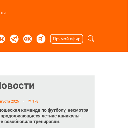
кты
Прямой эфир
Новости
вгуста 2026
178
ошеская команда по футболу, несмотря
 продолжающиеся летние каникулы,
е возобновила тренировки.