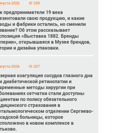
вгуста 2026
239
к предприниматели 19 века
езентовали свою продукцию, и какие
воды и фабрики остались, но сменили
звание? Об этом рассказывает
спозиция «Выставка 1882. Бренды
перии», открывшаяся в Музее брендов,
тории и дизайна упаковки.
вгуста 2026
207
зерная коагуляция сосудов глазного дна
и диабетической ретинопатии и
временные методы хирургии при
болеваниях сетчатки стали доступны
циентам по полису обязательного
дицинского страхования в
тальмологическом отделении Сергиево-
садской больницы, которое
сположено в новом комплексе в
тьково.