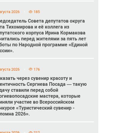
вгуста 2026
185
едседатель Совета депутатов округа
та Тихомирова и её коллега из
путатского корпуса Ирина Кормакова
читались перед жителями за пять лет
боты по Народной программе «Единой
ссии».
вгуста 2026
176
казать через сувенир красоту и
ентичность Сергиева Посада — такую
дачу ставили перед собой
ргиевопосадские мастера, которые
иняли участие во Всероссийском
нкурсе «Туристический сувенир -
ломна 2026».
вгуста 2026
212