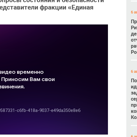
опросы состояния и безопасности
едставители фракции «Единая
6 а
Пр
Ри
де
от
ра
Ро
6 а
По
ид
за
се
пр
ко
Ко
6 а