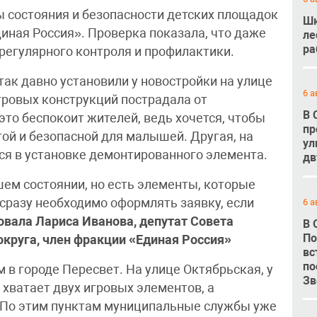
ы состояния и безопасности детских площадок
Шк
иная Россия». Проверка показала, что даже
ле
ра
регулярного контроля и профилактики.
так давно установили у новостройки на улице
6 а
гровых конструкций пострадала от
В 
то беспокоит жителей, ведь хочется, чтобы
пр
ой и безопасной для малышей. Другая, на
ул
тся в установке демонтированного элемента.
дв
ем состоянии, но есть элементы, которые
 сразу необходимо оформлять заявку, если
6 а
вала Лариса Иванова, депутат Совета
В 
По
округа, член фракции «Единая Россия»
вс
по
 в городе Пересвет. На улице Октябрьская, у
Зв
 хватает двух игровых элементов, а
 По этим пунктам муниципальные службы уже