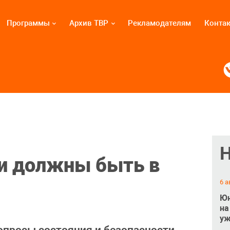
Программы
Архив ТВР
Рекламодателям
Конта
и должны быть в
6 а
Юн
на
уж