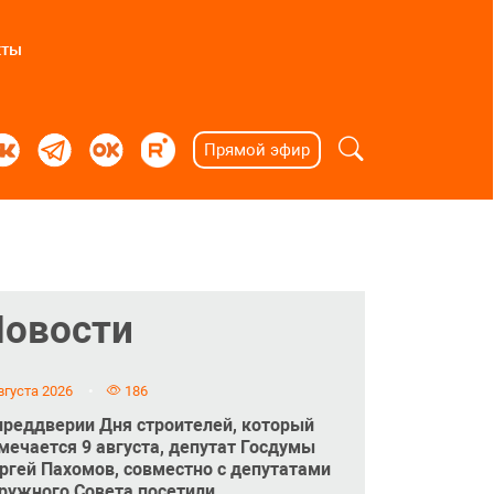
кты
Прямой эфир
Новости
вгуста 2026
186
преддверии Дня строителей, который
мечается 9 августа, депутат Госдумы
ргей Пахомов, совместно с депутатами
ружного Совета посетили