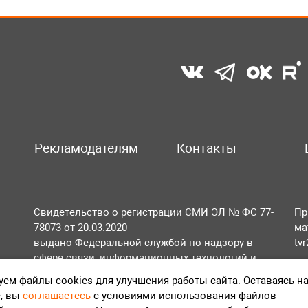
Рекламодателям
Контакты
Свидетельство о регистрации СМИ ЭЛ № ФС 77-
Пр
78073 от 20.03.2020
ма
выдано Федеральной службой по надзору в
tv
сфере связи, информационных технологий и
По
массовых коммуникаций (Роскомнадзор).
ем файлы cookies для улучшения работы сайта. Оставаясь н
Те
, вы
соглашаетесь
с условиями использования файлов
Положение об обработке персональных данных