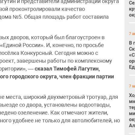
гутин и представители администрации округа
Се
кр
вой проконтролировали качество
ок
 дома №5. Общая площадь работ составила
7 а
рвых дворов, который был благоустроен в
В 
«Единой России». И, конечно, по просьбе
Ск
 посёлка Конкурсный. Сегодня можно с
«С
проект, завершены работы по комплексному
ор
Ед
ерритории», —
сказал Тимофей Лагутин,
го городского округа, член фракции партии
7 а
Хо
е места, широкий двухметровый тротуар, для
мн
выезде со двора, установлены водоотводы,
те
ведено озеленение. Как отмечают жители,
ми
ок
ного удобнее не только для автолюбителей, но
Ал