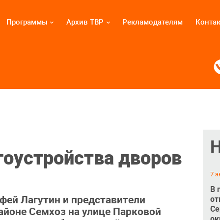
Программы
Архив ТВР
Рекламодателям
Конта
гоустройства дворов
7 а
В 
фей Лагутин и представители
от
Се
айоне Семхоз на улице Парковой
ок