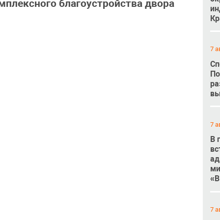
мплексного благоустройства двора
ин
Кр
7 а
Сп
По
ра
вы
7 а
В 
вс
ад
ми
«В
7 а