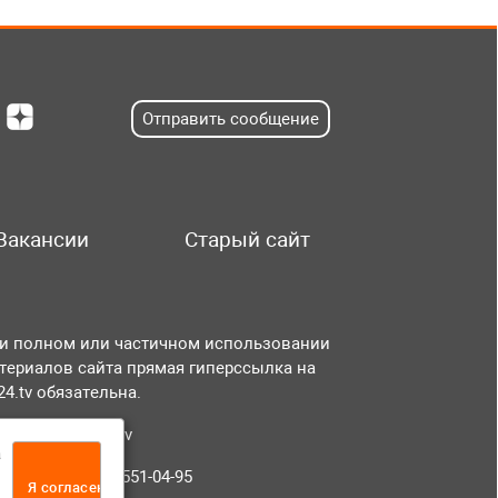
Отправить сообщение
Вакансии
Старый сайт
и полном или частичном использовании
териалов сайта прямая гиперссылка на
r24.tv обязательна.
чта:
info@tvr24.tv
а
лефон: +7 (496) 551-04-95
Я согласен