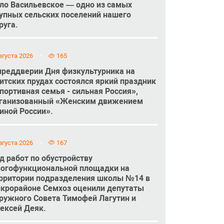
ло Васильевское — одно из самых
упных сельских поселений нашего
руга.
вгуста 2026
165
преддверии Дня физкультурника на
итских прудах состоялся яркий праздник
портивная семья - сильная Россия»,
ганизованный «Женским движением
иной России».
вгуста 2026
167
д работ по обустройству
огофункциональной площадки на
рритории подразделения школы №14 в
крорайоне Семхоз оценили депутаты
ружного Совета Тимофей Лагутин и
ексей Деяк.