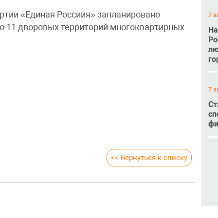
артии «Единая Россиия» запланировано
7 а
во 11 дворовых территорий многоквартирных
На
Ро
лю
го
7 а
Ст
сп
фи
<< Вернуться к списку