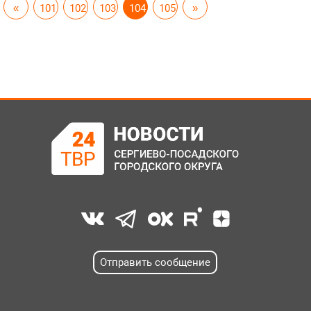
«
101
102
103
104
105
»
Отправить сообщение