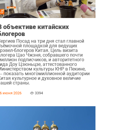
В объективе китайских
блогеров
Сергиев Посад на три дня стал главной
съёмочной площадкой для ведущих
трэвел-блогеров Китая. Цель визита
блогера Цао Чжэня, собравшего почти
миллион подписчиков, и авторитетного
гида Доу Цзюньцзе, аттестованного
Министерством культуры КНР в Пекине,
— показать многомиллионной аудитории
Китая культурное и духовное величие
нашей страны.
6 июня 2026
3394