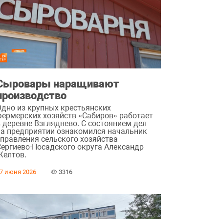
Сыровары наращивают
производство
Одно из крупных крестьянских
фермерских хозяйств «Сабиров» работает
в деревне Взгляднево. С состоянием дел
на предприятии ознакомился начальник
управления сельского хозяйства
Сергиево-Посадского округа Александр
Желтов.
7 июня 2026
3316