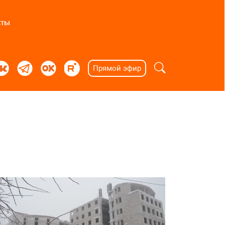
кты
Прямой эфир