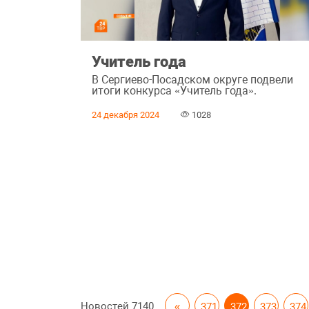
Учитель года
В Сергиево-Посадском округе подвели
итоги конкурса «Учитель года».
24 декабря 2024
1028
Новостей
7140
«
371
372
373
374