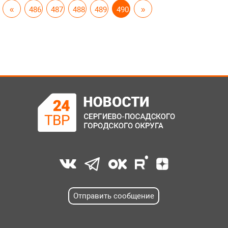
«
486
487
488
489
490
»
Отправить сообщение