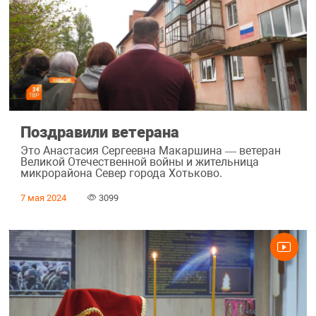
Поздравили ветерана
Это Анастасия Сергеевна Макаршина — ветеран
Великой Отечественной войны и жительница
микрорайона Север города Хотьково.
7 мая 2024
3099