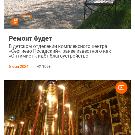
Ремонт будет
В детском отделении комплексного центра
«Сергиево-Посадский», ранее известного как
«Оптимист», идёт благоустройство.
6 мая 2024
1098