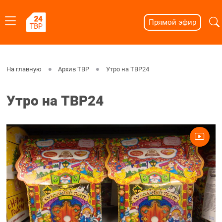
Прямой эфир
На главную
Архив ТВР
Утро на ТВР24
Утро на ТВР24