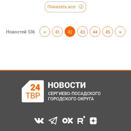
Показать все
Новостей
536
«
41
42
43
44
45
»