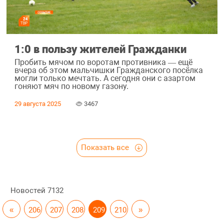
1:0 в пользу жителей Гражданки
Пробить мячом по воротам противника — ещё
вчера об этом мальчишки Гражданского посёлка
могли только мечтать. А сегодня они с азартом
гоняют мяч по новому газону.
29 августа 2025
3467
Показать все
Новостей
7132
«
206
207
208
209
210
»