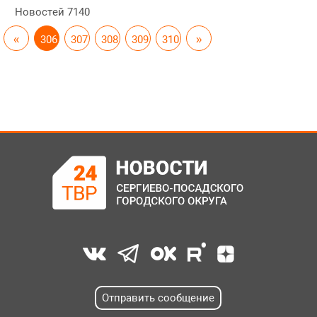
Новостей
7140
«
306
307
308
309
310
»
Отправить сообщение