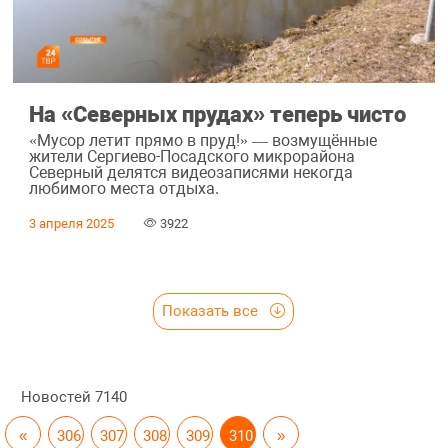
На «Северных прудах» теперь чисто
«Мусор летит прямо в пруд!» — возмущённые
жители Сергиево-Посадского микрорайона
Северный делятся видеозаписями некогда
любимого места отдыха.
3 апреля 2025
3922
Показать все
Новостей
7140
«
306
307
308
309
310
»