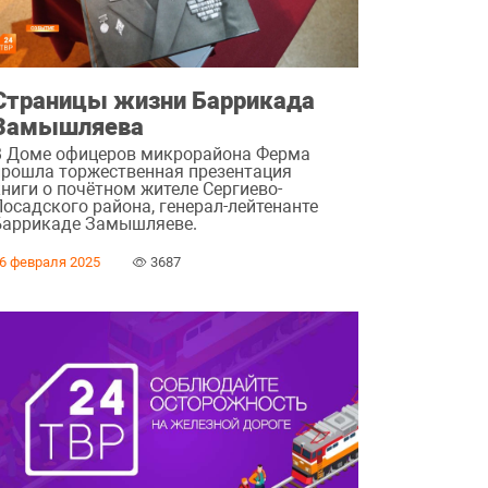
Страницы жизни Баррикада
Замышляева
В Доме офицеров микрорайона Ферма
прошла торжественная презентация
книги о почётном жителе Сергиево-
Посадского района, генерал-лейтенанте
Баррикаде Замышляеве.
6 февраля 2025
3687