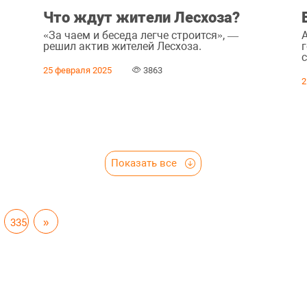
Что ждут жители Лесхоза?
«За чаем и беседа легче строится», —
решил актив жителей Лесхоза.
г
с
25 февраля 2025
3863
2
Показать все
335
»