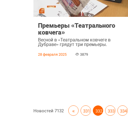
Премьеры «Театрального
ковчега»
Весной в «Театральном ковчеге в
Дубраве» грядут три премьеры.
28 февраля 2025
3879
Новостей
7132
«
331
332
333
334