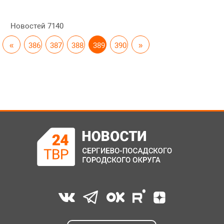
Новостей
7140
«
386
387
388
389
390
»