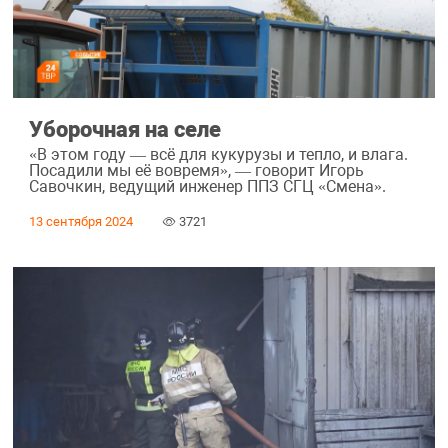
Уборочная на селе
«В этом году — всё для кукурузы и тепло, и влага.
Посадили мы её вовремя», — говорит Игорь
Савочкин, ведущий инженер ППЗ СГЦ «Смена».
13 сентября 2024
3721