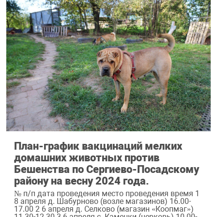
План-график вакцинаций мелких
домашних животных против
Бешенства по Сергиево-Посадскому
району на весну 2024 года.
№ п/п дата проведения место проведения время 1
8 апреля д. Шабурново (возле магазинов) 16.00-
17.00 2 6 апреля д. Селково (магазин «Коопмаг»)
11.30-12.30 3 6 апреля с. Каменки (церковь) 10.00-