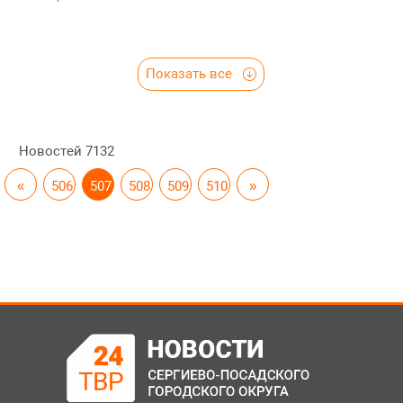
Показать все
Новостей
7132
«
506
507
508
509
510
»