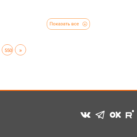
Показать все
550
»