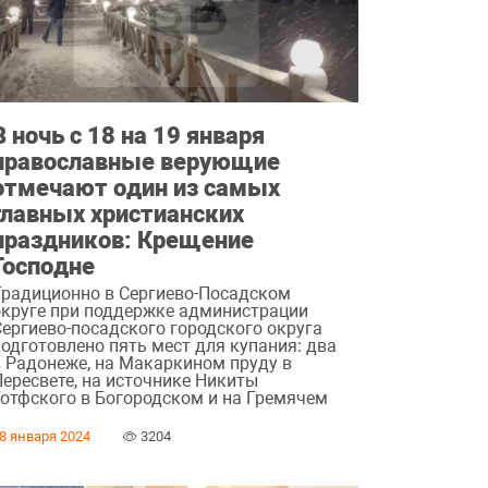
В ночь с 18 на 19 января
православные верующие
отмечают один из самых
главных христианских
праздников: Крещение
Господне
Традиционно в Сергиево-Посадском
округе при поддержке администрации
Сергиево-посадского городского округа
подготовлено пять мест для купания: два
в Радонеже, на Макаркином пруду в
Пересвете, на источнике Никиты
Готфского в Богородском и на Гремячем
8 января 2024
3204