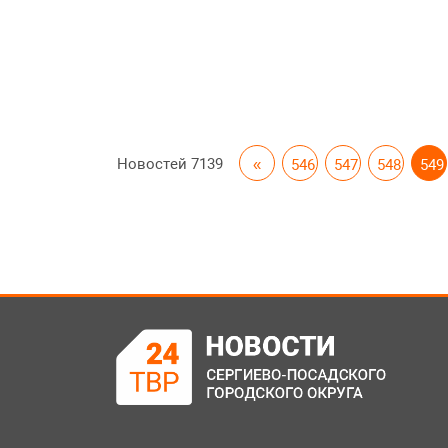
Новостей
7139
«
546
547
548
549