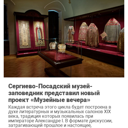
Сергиево-Посадский музей-
заповедник представил новый
проект «Музейные вечера»
Каждая встреча этого цикла будет построена в
духе литературных и музыкальных салонов XIX
века, традиция которых появилась при
императоре Александре I. В формате дискуссии,
затрагивающей прошлое и настоящее,