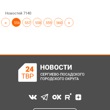
Новостей
7140
«
556
557
558
559
560
»