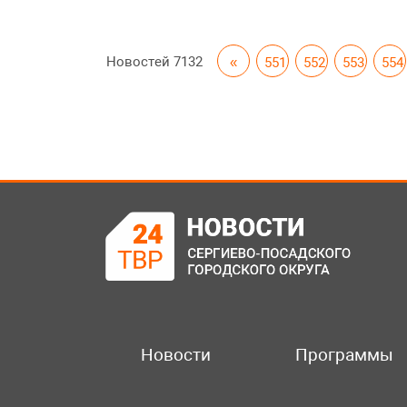
Новостей
7132
«
551
552
553
554
Новости
Программы