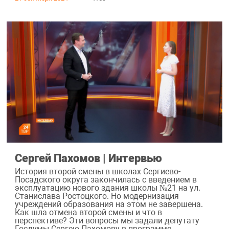
Сергей Пахомов | Интервью
История второй смены в школах Сергиево-
Посадского округа закончилась с введением в
эксплуатацию нового здания школы №21 на ул.
Станислава Ростоцкого. Но модернизация
учреждений образования на этом не завершена.
Как шла отмена второй смены и что в
перспективе? Эти вопросы мы задали депутату
Госдумы Сергею Пахомову в программе