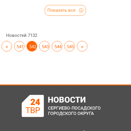
Показать все
Новостей
7132
«
541
542
543
544
545
»