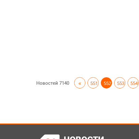
Новостей
7140
«
551
552
553
554