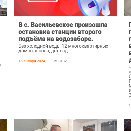
В с. Васильевское произошла
остановка станции второго
подъёма на водозаборе.
Без холодной воды 12 многоквартирных
домов, школа, дет сад.
16 января 2024
3132
я
М
И
1