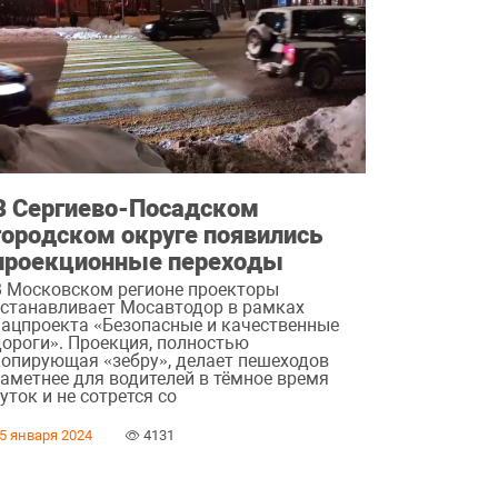
В Сергиево-Посадском
городском округе появились
проекционные переходы
В Московском регионе проекторы
устанавливает Мосавтодор в рамках
нацпроекта «Безопасные и качественные
дороги». Проекция, полностью
копирующая «зебру», делает пешеходов
заметнее для водителей в тёмное время
уток и не сотрется со
5 января 2024
4131